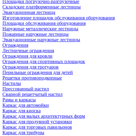
Площадки погрузочно-разгрузочные
Складские платформенные лестницы
Эвакуационная лестница
Изготовление площадок обслуживания оборудования
Площадки обслуживания оборудования
Наружные металлические лестницы
Пожарные наружные лестницы
Эвакуационные наружные лестницы
Ограждения
Лестничные ограждения
Ограждения для кровли
Ограждения для спортивных площадок
Ограждения для тротуаров
Перильные ограждения для детей
Решетки противоподкопные
Настилы
Прессованный настил
Сварной решетчатый настил
Рамы и каркасы
Каркас для автомойки
Каркас для киоска
Каркас для малых архитектурных форм
Каркас для продувной установки
Каркас для торговых павильонов
Каркас для трибуны