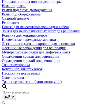
Площадки опоры под кондиционеры
Рама под насос
Рамки под люки дымоудаления
Рамы под оборудование
Сварной подиум
Реновация
Гильза для межэтажной прокладки кабеля
Зонты для вентиляционных шахт для реновации
Корзина для кондиционеров
Кровельные переходные мостики
Лестницы подъема на кровлю для реновации
Лестничные ограждения для реновации
Монорельсовые балки для лифтовых шахт
Ограждения кровли для реновации
Ограждения лоджий для реновации
Транспортировка
Контейнер для стеклобоя
Насадки на погрузчики
Сани-полозья
Транспортные сани (сани-волокуши)
НАЙТИ
△