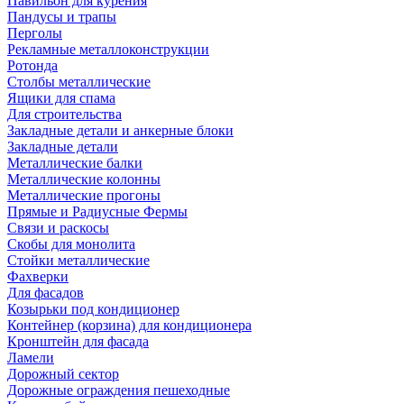
Павильон для курения
Пандусы и трапы
Перголы
Рекламные металлоконструкции
Ротонда
Столбы металлические
Ящики для спама
Для строительства
Закладные детали и анкерные блоки
Закладные детали
Металлические балки
Металлические колонны
Металлические прогоны
Прямые и Радиусные Фермы
Связи и раскосы
Скобы для монолита
Стойки металлические
Фахверки
Для фасадов
Козырьки под кондиционер
Контейнер (корзина) для кондиционера
Кронштейн для фасада
Ламели
Дорожный сектор
Дорожные ограждения пешеходные