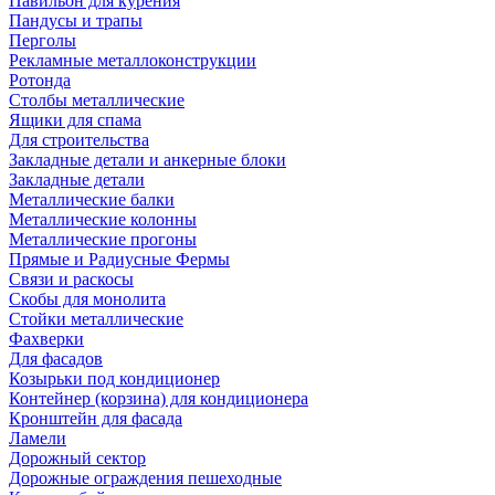
Павильон для курения
Пандусы и трапы
Перголы
Рекламные металлоконструкции
Ротонда
Столбы металлические
Ящики для спама
Для строительства
Закладные детали и анкерные блоки
Закладные детали
Металлические балки
Металлические колонны
Металлические прогоны
Прямые и Радиусные Фермы
Связи и раскосы
Скобы для монолита
Стойки металлические
Фахверки
Для фасадов
Козырьки под кондиционер
Контейнер (корзина) для кондиционера
Кронштейн для фасада
Ламели
Дорожный сектор
Дорожные ограждения пешеходные