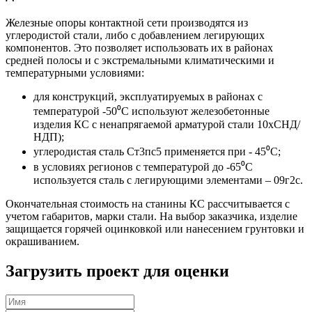
Железные опоры контактной сети производятся из
углеродистой стали, либо с добавлением легирующих
компонентов. Это позволяет использовать их в районах
средней полосы и с экстремальными климатическими и
температурными условиями:
для конструкций, эксплуатируемых в районах с
температурой -50⁰C используют железобетонные
изделия КС с ненапрягаемой арматурой стали 10хСНД/
НДП);
углеродистая сталь Ст3пс5 применяется при - 45⁰C;
в условиях регионов с температурой до -65⁰C
используется сталь с легирующими элементами – 09г2с.
Окончательная стоимость на станины КС рассчитывается с
учетом габаритов, марки стали. На выбор заказчика, изделие
защищается горячей оцинковкой или нанесением грунтовки и
окрашиванием.
Загрузить проект для оценки