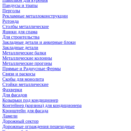
Павильон для курения
Пандусы и трапы
Перголы
Рекламные металлоконструкции
Ротонда
Столбы металлические
Ящики для спама
Для строительства
Закладные детали и анкерные блоки
Закладные детали
Металлические балки
Металлические колонны
Металлические прогоны
Прямые и Радиусные Фермы
Связи и раскосы
Скобы для монолита
Стойки металлические
Фахверки
Для фасадов
Козырьки под кондиционер
Контейнер (корзина) для кондиционера
Кронштейн для фасада
Ламели
Дорожный сектор
Дорожные ограждения пешеходные