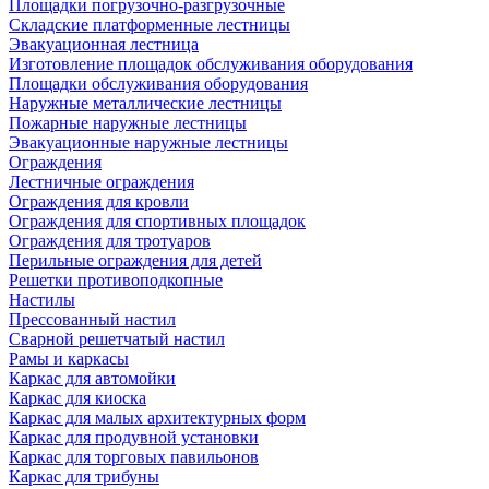
Площадки погрузочно-разгрузочные
Складские платформенные лестницы
Эвакуационная лестница
Изготовление площадок обслуживания оборудования
Площадки обслуживания оборудования
Наружные металлические лестницы
Пожарные наружные лестницы
Эвакуационные наружные лестницы
Ограждения
Лестничные ограждения
Ограждения для кровли
Ограждения для спортивных площадок
Ограждения для тротуаров
Перильные ограждения для детей
Решетки противоподкопные
Настилы
Прессованный настил
Сварной решетчатый настил
Рамы и каркасы
Каркас для автомойки
Каркас для киоска
Каркас для малых архитектурных форм
Каркас для продувной установки
Каркас для торговых павильонов
Каркас для трибуны