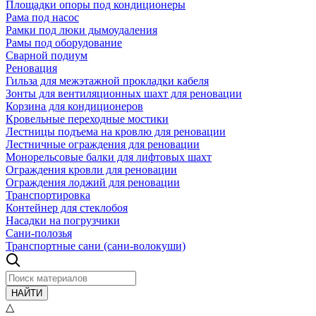
Площадки опоры под кондиционеры
Рама под насос
Рамки под люки дымоудаления
Рамы под оборудование
Сварной подиум
Реновация
Гильза для межэтажной прокладки кабеля
Зонты для вентиляционных шахт для реновации
Корзина для кондиционеров
Кровельные переходные мостики
Лестницы подъема на кровлю для реновации
Лестничные ограждения для реновации
Монорельсовые балки для лифтовых шахт
Ограждения кровли для реновации
Ограждения лоджий для реновации
Транспортировка
Контейнер для стеклобоя
Насадки на погрузчики
Сани-полозья
Транспортные сани (сани-волокуши)
НАЙТИ
△