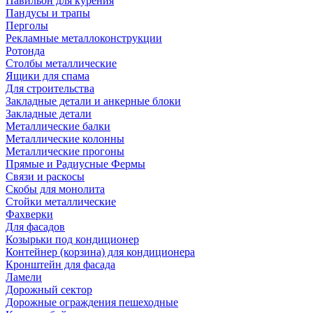
Павильон для курения
Пандусы и трапы
Перголы
Рекламные металлоконструкции
Ротонда
Столбы металлические
Ящики для спама
Для строительства
Закладные детали и анкерные блоки
Закладные детали
Металлические балки
Металлические колонны
Металлические прогоны
Прямые и Радиусные Фермы
Связи и раскосы
Скобы для монолита
Стойки металлические
Фахверки
Для фасадов
Козырьки под кондиционер
Контейнер (корзина) для кондиционера
Кронштейн для фасада
Ламели
Дорожный сектор
Дорожные ограждения пешеходные