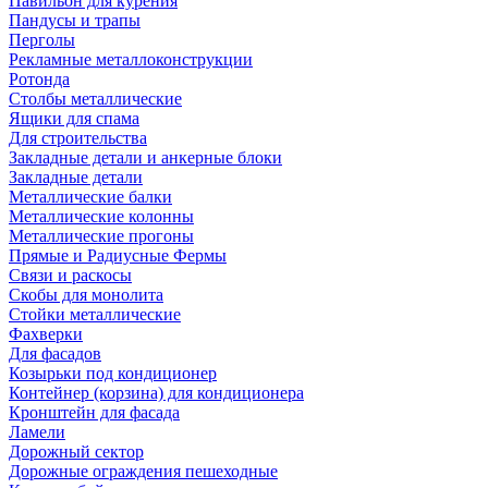
Павильон для курения
Пандусы и трапы
Перголы
Рекламные металлоконструкции
Ротонда
Столбы металлические
Ящики для спама
Для строительства
Закладные детали и анкерные блоки
Закладные детали
Металлические балки
Металлические колонны
Металлические прогоны
Прямые и Радиусные Фермы
Связи и раскосы
Скобы для монолита
Стойки металлические
Фахверки
Для фасадов
Козырьки под кондиционер
Контейнер (корзина) для кондиционера
Кронштейн для фасада
Ламели
Дорожный сектор
Дорожные ограждения пешеходные