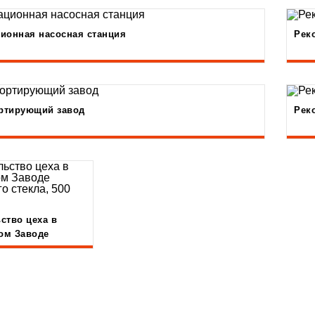
ионная насосная станция
Рек
ртирующий завод
Рек
ство цеха в
ом Заводе
го стекла, 500