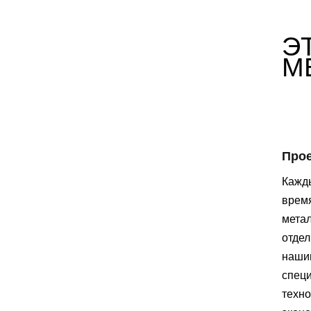
Э
М
Про
Кажды
врем
метал
отде
наши
специ
техно