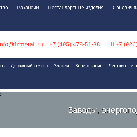
тво
Вакансии
Нестандартные изделия
Сэндвич п
nfo@fzmetall.ru
+7 (495) 478-51-88
+7 (926
ов
Дорожный сектор
Здания
Зонирование
Лестницы и 
Заводы, энергоп