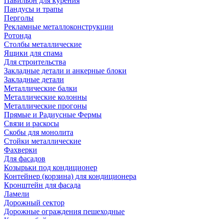
Павильон для курения
Пандусы и трапы
Перголы
Рекламные металлоконструкции
Ротонда
Столбы металлические
Ящики для спама
Для строительства
Закладные детали и анкерные блоки
Закладные детали
Металлические балки
Металлические колонны
Металлические прогоны
Прямые и Радиусные Фермы
Связи и раскосы
Скобы для монолита
Стойки металлические
Фахверки
Для фасадов
Козырьки под кондиционер
Контейнер (корзина) для кондиционера
Кронштейн для фасада
Ламели
Дорожный сектор
Дорожные ограждения пешеходные