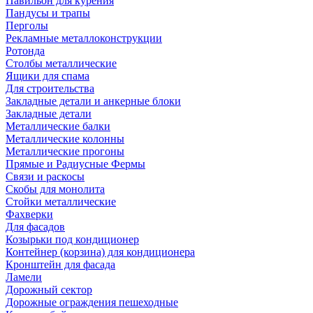
Павильон для курения
Пандусы и трапы
Перголы
Рекламные металлоконструкции
Ротонда
Столбы металлические
Ящики для спама
Для строительства
Закладные детали и анкерные блоки
Закладные детали
Металлические балки
Металлические колонны
Металлические прогоны
Прямые и Радиусные Фермы
Связи и раскосы
Скобы для монолита
Стойки металлические
Фахверки
Для фасадов
Козырьки под кондиционер
Контейнер (корзина) для кондиционера
Кронштейн для фасада
Ламели
Дорожный сектор
Дорожные ограждения пешеходные