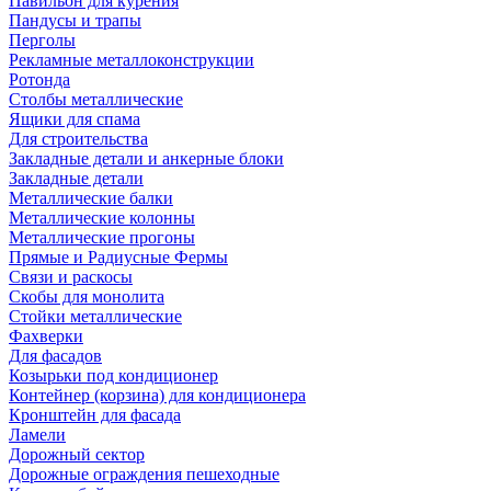
Павильон для курения
Пандусы и трапы
Перголы
Рекламные металлоконструкции
Ротонда
Столбы металлические
Ящики для спама
Для строительства
Закладные детали и анкерные блоки
Закладные детали
Металлические балки
Металлические колонны
Металлические прогоны
Прямые и Радиусные Фермы
Связи и раскосы
Скобы для монолита
Стойки металлические
Фахверки
Для фасадов
Козырьки под кондиционер
Контейнер (корзина) для кондиционера
Кронштейн для фасада
Ламели
Дорожный сектор
Дорожные ограждения пешеходные