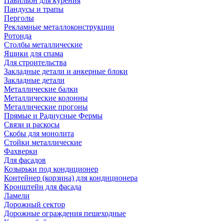
Павильон для курения
Пандусы и трапы
Перголы
Рекламные металлоконструкции
Ротонда
Столбы металлические
Ящики для спама
Для строительства
Закладные детали и анкерные блоки
Закладные детали
Металлические балки
Металлические колонны
Металлические прогоны
Прямые и Радиусные Фермы
Связи и раскосы
Скобы для монолита
Стойки металлические
Фахверки
Для фасадов
Козырьки под кондиционер
Контейнер (корзина) для кондиционера
Кронштейн для фасада
Ламели
Дорожный сектор
Дорожные ограждения пешеходные